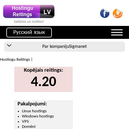
Русский язык
Par kompanijuSigmanet
Hostingu Reitings |
Kopējais reitings:
4.20
Pakalpojumi:
Linux hostings
Windows hostings
VPS
Domēni